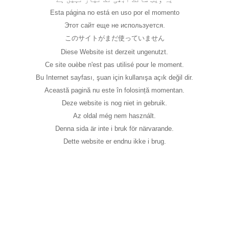
Esta página no está en uso por el momento
Этот сайт еще не используется.
このサイトがまだ使っていません
Diese Website ist derzeit ungenutzt.
Ce site ouèbe n'est pas utilisé pour le moment.
Bu Internet sayfası, şuan için kullanışa açık değil dir.
Această pagină nu este în folosință momentan.
Deze website is nog niet in gebruik.
Az oldal még nem használt.
Denna sida är inte i bruk för närvarande.
Dette website er endnu ikke i brug.