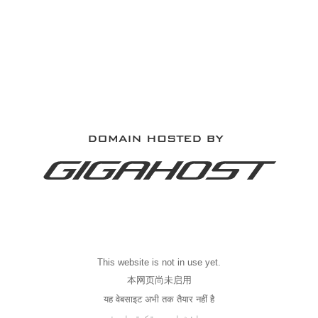
This website is not in use yet.
本网页尚未启用
यह वेबसाइट अभी तक तैयार नहीं है
یہ ویب سائٹ ابھی تک تیار نہیں ہے