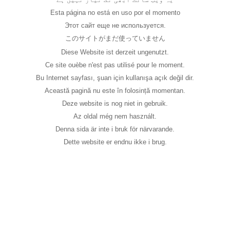
Esta página no está en uso por el momento
Этот сайт еще не используется.
このサイトがまだ使っていません
Diese Website ist derzeit ungenutzt.
Ce site ouèbe n'est pas utilisé pour le moment.
Bu Internet sayfası, şuan için kullanışa açık değil dir.
Această pagină nu este în folosință momentan.
Deze website is nog niet in gebruik.
Az oldal még nem használt.
Denna sida är inte i bruk för närvarande.
Dette website er endnu ikke i brug.