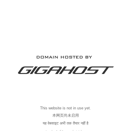
This website is not in use yet.
本网页尚未启用
यह वेबसाइट अभी तक तैयार नहीं है
یہ ویب سائٹ ابھی تک تیار نہیں ہے